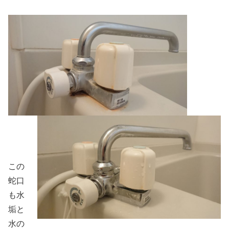
この
蛇口
も水
垢と
水の