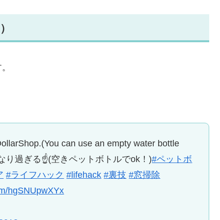
）
す。
ollarShop.(You can use an empty water bottle
になり過ぎる☝(空きペットボトルでok！)
#ペットボ
ア
#ライフハック
#lifehack
#裏技
#窓掃除
.com/hgSNUpwXYx