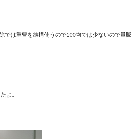
除では重曹を結構使うので100均では少ないので量販
したよ。