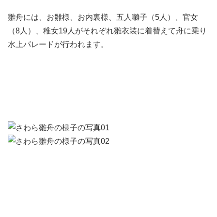
雛舟には、お雛様、お内裏様、五人囃子（5人）、官女
（8人）、稚女19人がそれぞれ雛衣装に着替えて舟に乗り
水上パレードが行われます。