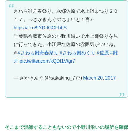
さわら雛舟春祭り、水郷佐原で水上雛まつり２０
１７。 -♪さかきんぐのちょいと１言♪-
https://t.co/9YDdGOFbbS
千葉県香取市佐原の小野川沿いで水上雛祭りを見
に行ってきた。小江戸な佐原の雰囲気がいいね。
⛵️
#さわら雛舟春祭り
#さわら雛めぐり
#佐原
#雛
舟
pic.twitter.com/kQDl1Vtgr7
— さかきんぐ (@sakaking_777)
March 20, 2017
そこまで混雑することもないので小野川沿いの場所を確保