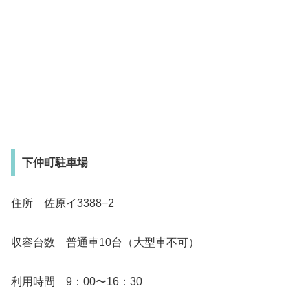
下仲町駐車場
住所 佐原イ3388−2
収容台数 普通車10台（大型車不可）
利用時間 9：00〜16：30