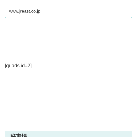
www.jreast.co.jp
[quads id=2]
駐車場