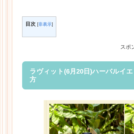
目次
[
非表示
]
スポ
ラヴィット(6月20日)ハーバルイ
方