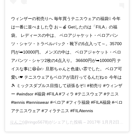
ウィンザーの初売りへ 毎年買うテニスウェアの福袋❕❕ 今年
は一番に並べました👌 お～🍎 Getしたのは「FILA」の福
袋。 レディースの中は、 ベロアジャケット・ベロアパン
ツ・シャツ・トラベルバック・靴下の5点入って～。35700
円が➡10000円。 メンズの中は、 ベロアジャケット・ベロ
アパンツ・シャツ2枚の4点入り。 36600円が➡10000円 ナ
イスな事に😆👍✨ 旦那ちゃんと色違い雰でした。 ベロア可
愛い❤ テニスウェアもベロアが流行ってるんだね☺ 今年は
🎾 ミックスダブルス目指して頑張るぞ❕❕ #初売り #ウィンザ
ー #windsor #福袋 #FILA #フィラ #テニスウェア #テニス
#tennis #tenniswear #ベロア #フィラ福袋 #FILA福袋 #ベロ
アテニスウェア #フィラテニス #FILAtennis
りんご
(@ringo5678)がシェアした投稿 –
2017年 1月月2日午後9時38分PST