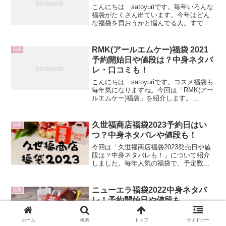
こんにちは satoyuriです。毎年いろんな
福袋がたくさん出ています。今年はどん
な福袋を買おうかと悩んでる人。すでに
決めている人。またこの機会にお得に買
い換えたい人も。日曜雑貨やキッチン雑
貨などいろいろあります。ついついみた
RMK(アールエムケー)福袋 2021
福袋
ら欲しくなっち...
予約開始日や値段は？中身ネタバ
レ・口コミも！
こんにちは satoyuriです。コスメ福袋も
毎年気になりますね。今回は「RMK(アー
ルエムケー)福袋」を紹介します。
RMK(アールエムケー)を使っている方も
多と思いますので、福袋の予約開始日や
中身が気になるところですよね。そこで
久世福商店福袋2023予約日はい
福袋
ここでは、...
つ？中身ネタバレや値段も！
今回は「久世福商店福袋2023発売日や値
段は？中身ネタバレも！」について紹介
しました。毎年人気の福袋で、予定数に
達した時点で購入できなくなりますの
で、中身を確認して早めに購入されてく
ださい。
ニューエラ福袋2022中身ネタバ
福袋
レ！予約開始日や値段も
追記12月4日楽天市場ニューエラページニ
ューエラベビー福袋 7,480円 発売中ニ
ホーム
検索
トップ
サイドバー