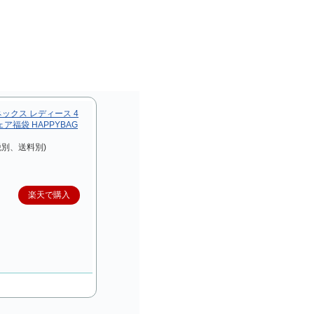
ックス レディース 4
ア福袋 HAPPYBAG
税別、送料別)
楽天で購入