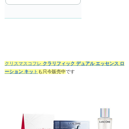
で
購
入
クリスマスコフレ
クラリフィック デュアル エッセンス ロ
ーション キッ
ト
も只今販売中
です