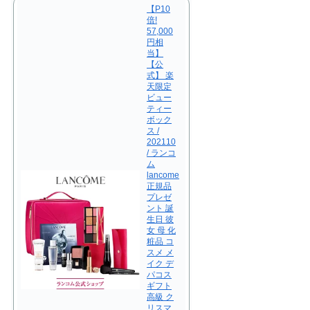
【P10
倍!
57,000
円相
当】
【公
式】 楽
天限定
ビュー
ティー
ボック
ス /
202110
/ ランコ
ム
lancome
正規品
プレゼ
ント 誕
生日 彼
女 母 化
粧品 コ
スメ メ
イク デ
パコス
ギフト
高級 ク
リスマ