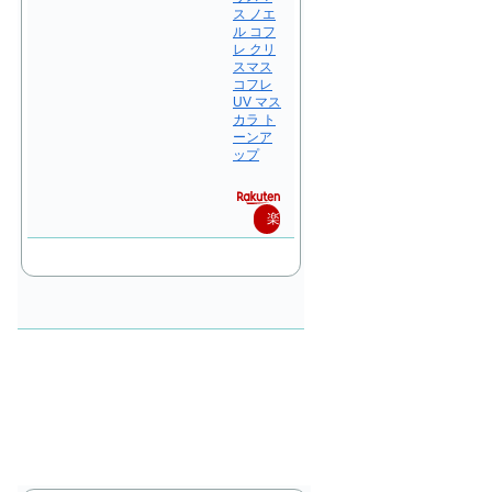
ス ノエ
ル コフ
レ クリ
スマス
コフレ
UV マス
カラ ト
ーンア
ップ
楽
天
で
購
入