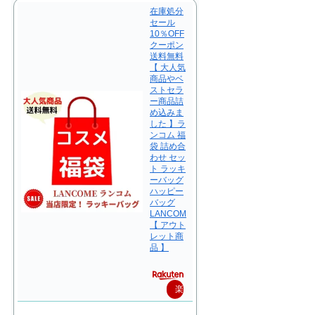
在庫処分
セール
10％OFF
クーポン
送料無料
【 大人気
商品やベ
ストセラ
ー商品詰
め込みま
した 】ラ
ンコム 福
袋 詰め合
わせ セッ
ト ラッキ
ーバッグ
ハッピー
バッグ
LANCOM
【 アウト
レット商
品 】
楽
天