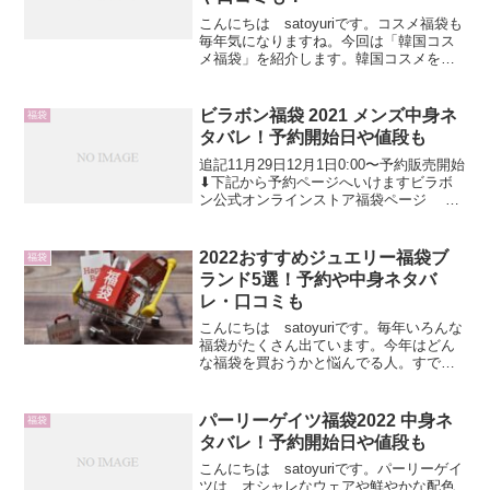
こんにちは satoyuriです。コスメ福袋も
毎年気になりますね。今回は「韓国コス
メ福袋」を紹介します。韓国コスメを使
っている方も多いと思いますので、福袋
の予約開始日や中身が気になるところで
すよね。そこでここでは、 イニスフリー
ビラボン福袋 2021 メンズ中身ネ
福袋
福袋 クリオ...
タバレ！予約開始日や値段も
追記11月29日12月1日0:00〜予約販売開始
⬇下記から予約ページへいけますビラボ
ン公式オンラインストア福袋ページ メ
ンズ S/M/L/XL楽天市場ビラボン福袋ペ
ージはこちら！こんにちは satoyuriで
す。ビラボンは、オーストラリア...
2022おすすめジュエリー福袋ブ
福袋
ランド5選！予約や中身ネタバ
レ・口コミも
こんにちは satoyuriです。毎年いろんな
福袋がたくさん出ています。今年はどん
な福袋を買おうかと悩んでる人。すでに
決めている人。またこの機会にお得に買
い換えたい人も。今回はおすすめのジュ
エリー福袋について紹介します。ブラン
パーリーゲイツ福袋2022 中身ネ
福袋
ドのジュエリー...
タバレ！予約開始日や値段も
こんにちは satoyuriです。パーリーゲイ
ツは、オシャレなウェアや鮮やかな配色