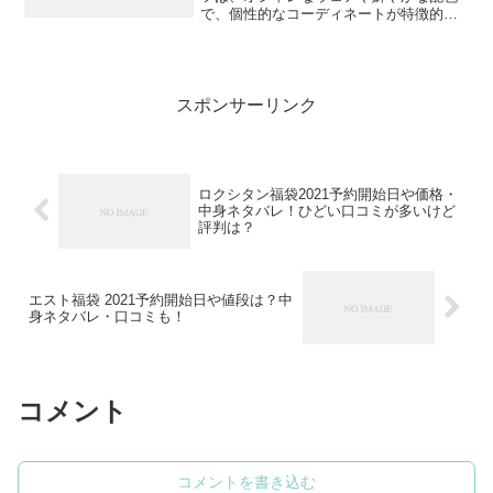
で、個性的なコーディネートが特徴的の
大人気ゴルフウエアブランドです。多く
の方が愛用されています。福袋が欲し
い！という方は予約をしたほうが確実に
ゲットできますよ...
スポンサーリンク
ロクシタン福袋2021予約開始日や価格・
中身ネタバレ！ひどい口コミが多いけど
評判は？
エスト福袋 2021予約開始日や値段は？中
身ネタバレ・口コミも！
コメント
コメントを書き込む