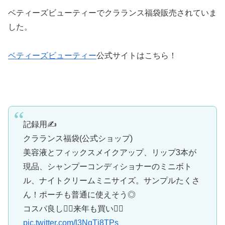
ベティーズビューティーでクラランス福袋販売されていま
した。
ベティーズビューティー
公式サイトはこちら！
記録用✍️
クラランス福袋(公式ショップ)
美容液とフィックスメイクアップ、リップ3本が
現品、シャンプーコンディショナーのミニボト
ル、ナイトクリームミニサイズ。サンプルたくさ
ん！ポーチも普通に使えそう◎
コスパ良し🙆‍♀️来年も買い🙆‍♀️
pic.twitter.com/l3NqTj8TPs