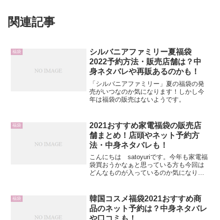
関連記事
シルバニアファミリー夏福袋
福袋
2022予約方法・販売店舗は？中
身ネタバレや再販あるのかも！
「シルバニアファミリー」夏の福袋の発
売がいつなのか気になります！しかし今
年は福袋の販売はないようです。
2021おすすめ家電福袋の販売店
福袋
舗まとめ！店頭やネット予約方
法・中身ネタバレも！
こんにちは satoyuriです。今年も家電福
袋買おうかなぁと思っている方も今回は
どんなものが入っているのか気になりま
すね。また家電量販店もいくつかあるの
でどこで買おうか迷ってしまいます。こ
ちらでは、 ビックカメラ ヨドバシカメラ
韓国コスメ福袋2021おすすめ商
福袋
ヤマダ電...
品のネット予約は？中身ネタバレ
や口コミも！