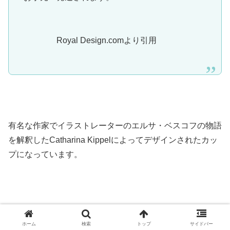
Royal Design.comより引用
有名な作家でイラストレーターのエルサ・ベスコフの物語
を解釈したCatharina Kippelによってデザインされたカッ
プになっています。
なんだかホッとするようなカップなので、一息つきたいと
ホーム
検索
トップ
サイドバー
きにいいかも！