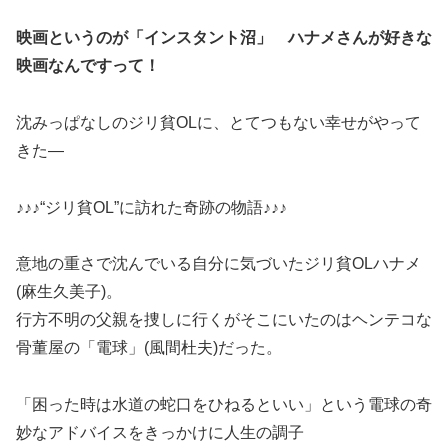
映画というのが「インスタント沼」 ハナメさんが好きな
映画なんですって！
沈みっぱなしのジリ貧OLに、とてつもない幸せがやって
きた―
♪♪♪“ジリ貧OL”に訪れた奇跡の物語♪♪♪
意地の重さで沈んでいる自分に気づいたジリ貧OLハナメ
(麻生久美子)。
行方不明の父親を捜しに行くがそこにいたのはヘンテコな
骨董屋の「電球」(風間杜夫)だった。
「困った時は水道の蛇口をひねるといい」という電球の奇
妙なアドバイスをきっかけに人生の調子