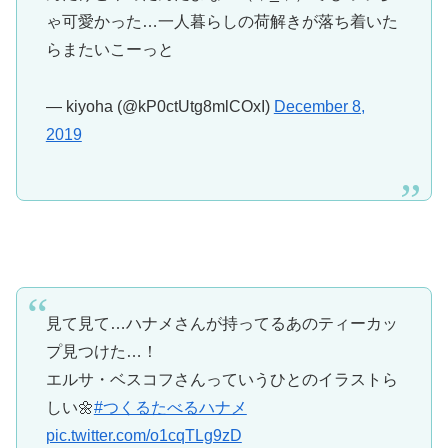
ゃ可愛かった…一人暮らしの荷解きが落ち着いた
らまたいこーっと
— kiyoha (@kP0ctUtg8mlCOxI)
December 8,
2019
見て見て…ハナメさんが持ってるあのティーカッ
プ見つけた…！
エルサ・ベスコフさんっていうひとのイラストら
しい🌼
#つくるたべるハナメ
pic.twitter.com/o1cqTLg9zD