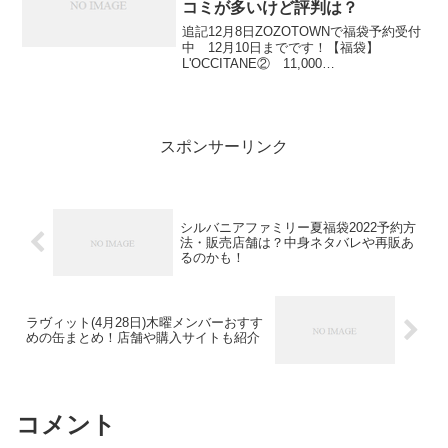
コミが多いけど評判は？
追記12月8日ZOZOTOWNで福袋予約受付
中 12月10日までです！【福袋】
L'OCCITANE② 11,000
円 ↑画像クリックすると詳
細が見れますAmazonロクシタンページハ
ンドクリームトリオポーチ付き 4,620
円 (...
スポンサーリンク
シルバニアファミリー夏福袋2022予約方
法・販売店舗は？中身ネタバレや再販あ
るのかも！
ラヴィット(4月28日)木曜メンバーおすす
めの缶まとめ！店舗や購入サイトも紹介
コメント