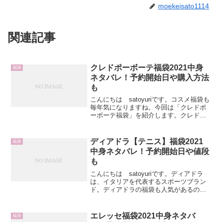
moekeisato1114
関連記事
クレドポーボーテ福袋2021中身
福袋
ネタバレ！予約開始日や購入方法
も
こんにちは satoyuriです。コスメ福袋も
毎年気になりますね。今回は「クレドポ
ーボーテ福袋」を紹介します。クレドポ
ーボーテを使っている方も多と思います
ので、福袋の予約開始日や中身が気にな
るところですよね。そこでここでは、 ク
ディアドラ【テニス】福袋2021
福袋
レドポーボー...
中身ネタバレ！予約開始日や値段
も
こんにちは satoyuriです。ディアドラ
は、イタリアを代表するスポーツブラン
ド。ディアドラの福袋も人気があるので
欲しい人は予約したほうが確実にゲット
できますよ！予約開始日や値段、中身が
どういうものか気になりますよね。そこ
エレッセ福袋2021中身ネタバ
福袋
でここでは デ...