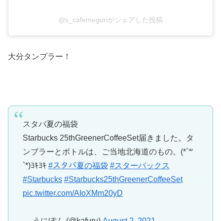
@s_cafemeguriがシェアした投稿
大分タンプラー！
スタバ夏の福袋
Starbucks 25thGreenerCoffeeSet届きました。タ
ンブラーとボトルは、ご当地北海道のもの。(*´꒳
`*)ﾖｷﾖｷ
#スタバ夏の福袋
#スターバックス
#Starbucks
#Starbucks25thGreenerCoffeeSet
pic.twitter.com/AIoXMm20yD
— うにぽん (@kafuru)
August 2, 2021