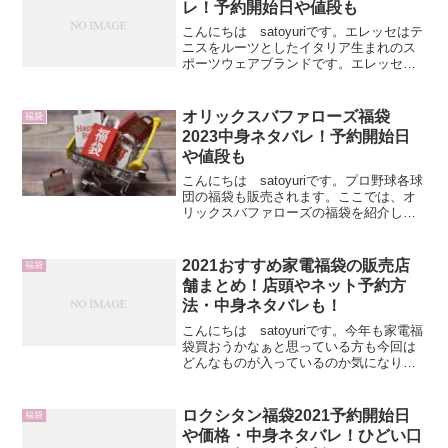
レ！予約開始日や値段も
こんにちは satoyuriです。エレッセはテ
ニスをルーツとしたイタリア生まれのス
ポーツウェアブランドです。エレッセん
ぽ福袋も例年人気なのですぐ完売してし
まうかも！なので欲しい人は予約して確
実にゲットしましょうね。福袋の中身や
オリックスバファローズ福袋
福袋
予約開始日・値...
2023中身ネタバレ！予約開始日
や値段も
こんにちは satoyuriです。プロ野球各球
団の福袋も販売されます。ここでは、オ
リックスバファローズの福袋を紹介して
いきます。2021年はパ・リーグ優勝で盛
り上がりましたね！それにパ・リーグベ
ストナイン賞に本由伸投手、宗佑磨選
2021おすすめ家電福袋の販売店
福袋
手、吉田正尚...
舗まとめ！店頭やネット予約方
法・中身ネタバレも！
こんにちは satoyuriです。今年も家電福
袋買おうかなぁと思っている方も今回は
どんなものが入っているのか気になりま
すね。また家電量販店もいくつかあるの
でどこで買おうか迷ってしまいます。こ
ちらでは、 ビックカメラ ヨドバシカメラ
ロクシタン福袋2021予約開始日
福袋
ヤマダ電...
や価格・中身ネタバレ！ひどい口