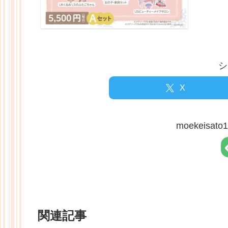
シ
X
moekeisa
関連記事