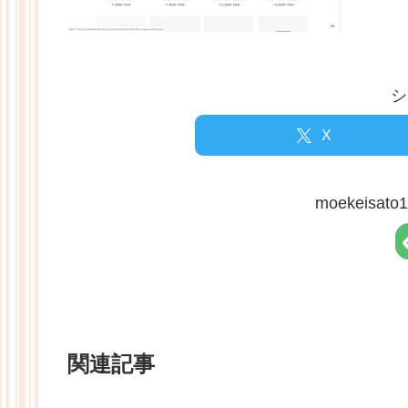
シ
X
moekeisa
関連記事