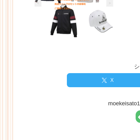
シ
X
moekeisa