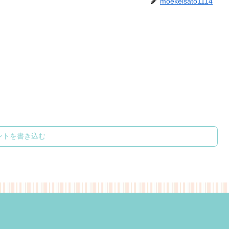
moekeisato1114
ントを書き込む