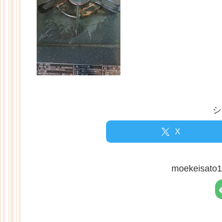
シ
X
moekeisa