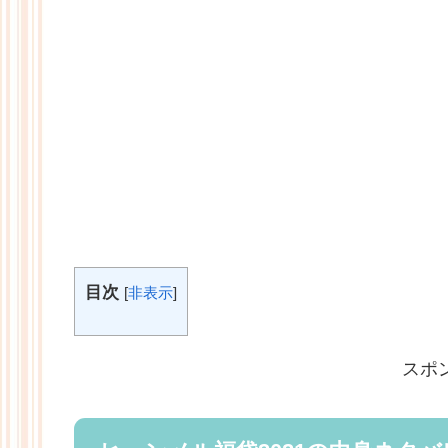
目次
[
非表示
]
スポ