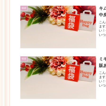
キ
福袋
中
こん
ます
い！
いつ
ミ
福袋
販
こん
ます
い！
いつ