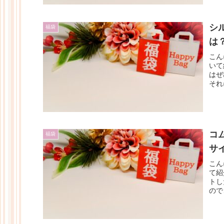
シ
福袋
は
こん
いて
はぜ
それ
コ
福袋
サ
こん
て紹
トし
ので