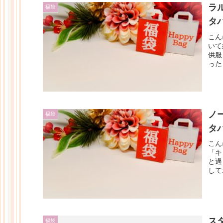
ラ
福袋
タ
こん
いて
供服
った
ノ
福袋
タ
こん
「キ
と過
して
ス
福袋