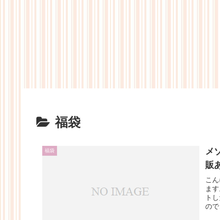
福袋
メ
福袋
販
こん
ます
トし
ので