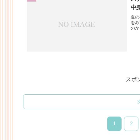
中
夏の
をみ
のか
スポ
1
2