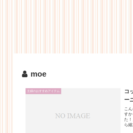
moe
コ
主婦のおすすめアイテム
ー
こん
すか
た！
ら縮