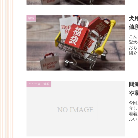
犬
福袋
値
こん
愛犬
おも
紹介
間
ニュース・速報
や
今回
介し
着着
ルい