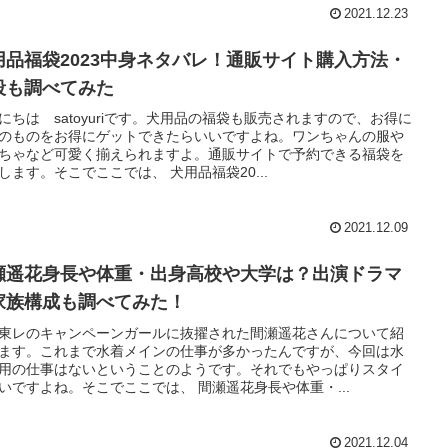
2021.12.23
用品福袋2023中身ネタバレ！通販サイト購入方法・
段も調べてみた
にちは satoyuriです。犬用品の福袋も販売されますので、お得に
のものをお得にゲットできたらいいですよね。ワンちゃんの服や
ちゃなど可愛く揃えられますよ。通販サイトで予約できる福袋を
します。そこでここでは、 犬用品福袋20...
2021.12.09
瀬遥花身長や体重・出身高校や大学は？出演ドラマ
家族構成も調べてみた！
東レのキャンペーンガールに抜擢された間瀬遥花さんについて紹
ます。これまで水着メインの仕事が多かったんですが、今回は水
用の仕事はないということのようです。それでもやっぱりスタイ
いですよね。そこでここでは、 間瀬遥花身長や体重・...
2021.12.04