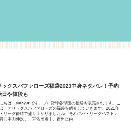
リックスバファローズ福袋2023中身ネタバレ！予約
始日や値段も
にちは satoyuriです。プロ野球各球団の福袋も販売されます。こ
は、オリックスバファローズの福袋を紹介していきます。2021年
・リーグ優勝で盛り上がりましたね！それにパ・リーグベストナ
賞に本由伸投手、宗佑磨選手、吉田正尚...