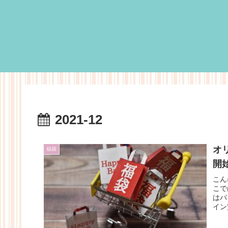
2021-12
オ
福袋
開
こん
こで
はパ
イン