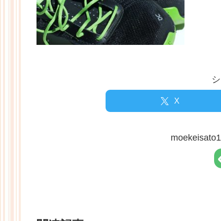
シ
X
moekeisa